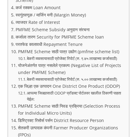
Scheme)
कर्ज रक्कम Loan Amount
स्वगुंतवणूक / मार्जिन मनी (Margin Money)
व्याजदर Rate of Interest
PMFME Scheme Subsidy अनुदान संरचना
कर्जाला तारण Security for PMFME Scheme loan
परतफेड कालावधी Repayment Tenure
PMFME Scheme साठी पात्र उद्योग (pmfme scheme list)
बेकरी व्यवसायासाठी प्रोजेक्ट रिपोर्ट (रु. ९.७५ लाखाच्या कर्जासाठी)
योजनेअंतर्गत पात्र नसलेले प्रकल्प (Negative List of Projects
under PMFME Scheme)
बेकरी व्यवसायासाठी प्रोजेक्ट रिपोर्ट (रु. ५.०० लाखाच्या कर्जासाठी)
एक जिल्हा एक उत्पादन One District One Product (ODOP)
आपल्या जिल्ह्यासाठी ODOP प्रॉडक्ट पोर्टलवर खालील ठिकाणी पाहता
येईल:
PMFME Scheme साठी निवड प्रक्रिया (Selection Process
for Individual Micro Units)
डिस्ट्रिक्ट रिसोर्स पर्सन District Resource Person
शेतकरी उत्पादक कंपनी Farmer Producer Organizations
(FPOs)