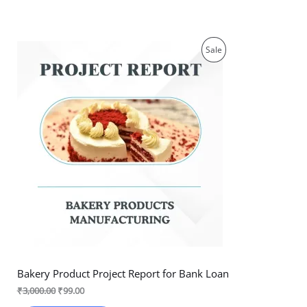
Original
Current
Product
Sale
price
price
was:
is:
On
₹3,000.00.
₹99.00.
Sale
Bakery Product Project Report for Bank Loan
₹
3,000.00
₹
99.00