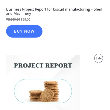
Business Project Report for biscuit manufacturing – Shed
and Machinery
₹
3,000.00
₹
99.00
BUY NOW
Original
Current
Produ
Sale
price
price
was:
is:
On
₹3,000.00.
₹99.00.
Sale