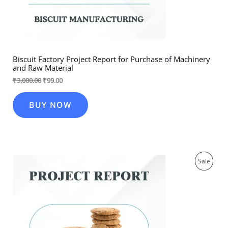
Biscuit Factory Project Report for Purchase of Machinery
and Raw Material
₹
3,000.00
₹
99.00
BUY NOW
Original
Current
Produ
Sale
price
price
was:
is:
On
₹3,000.00.
₹99.00.
Sale