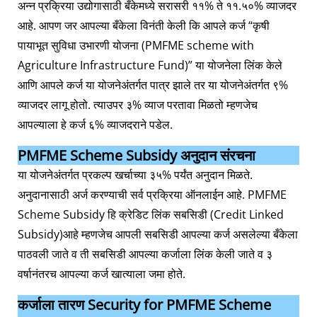
अन्न प्रक्रिया उद्योगासाठी बँकेमध्ये सरासरी ११% ते ११.५०% व्याजदर
आहे. आपण जर आपल्या बँकेला विनंती केली कि आपले कर्ज “कृषी
पायाभूत सुविधा उभारणी योजना (PMFME scheme with
Agriculture Infrastructure Fund)” या योजनेला लिंक केले
आणि आपले कर्ज या योजनेअंतर्गत पात्र झाले तर या योजनेअंतर्गत ९%
व्याजदर लागू होतो. त्याउपर ३% व्याज परतावा मिळतो म्हणजेच
आपल्याला हे कर्ज ६% व्याजदराने पडेल.
PMFME Scheme Subsidy अनुदान संरचना
या योजनेअंतर्गत प्रकल्प खर्चाच्या ३५% पर्यंत अनुदान मिळते.
अनुदानासाठी अर्ज करण्याची सर्व प्रक्रिया ऑनलाईन आहे. PMFME
Scheme Subsidy हि क्रेडिट लिंक सबसिडी (Credit Linked
Subsidy)आहे म्हणजेच आपली सबसिडी आपल्या कर्ज असलेल्या बँकेला
पाठवली जाते व ती सबसिडी आपल्या कर्जाला लिंक केली जाते व ३
वर्षानंतरच आपल्या कर्ज खात्याला जमा होते.
कर्जाला तारण Security for PMFME Scheme