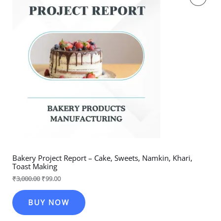
price
price
was:
is:
On
₹3,000.00.
₹99.00.
Sale
Bakery Project Report – Cake, Sweets, Namkin, Khari,
Toast Making
₹
3,000.00
₹
99.00
BUY NOW