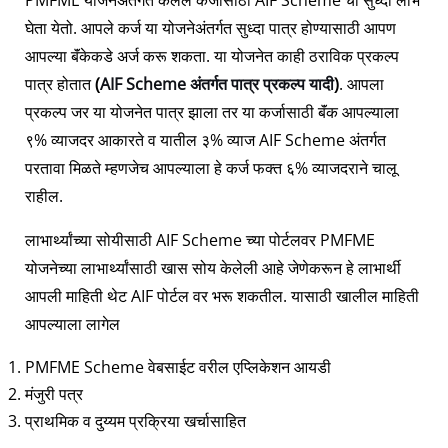
PMFME योजनेअंतर्गत केलेले कर्जासाठी AIF Scheme चा सुध्दा लाभ
घेता येतो. आपले कर्ज या योजनेअंतर्गत सुध्दा पात्र होण्यासाठी आपण
आपल्या बॅंकेकडे अर्ज करू शकता. या योजनेत काही ठराविक प्रकल्प
पात्र होतात
(
AIF Scheme अंतर्गत पात्र प्रकल्प यादी
)
. आपला
प्रकल्प जर या योजनेत पात्र झाला तर या कर्जासाठी बॅंक आपल्याला
९% व्याजदर आकारते व यातील ३% व्याज AIF Scheme अंतर्गत
परतावा मिळते म्हणजेच आपल्याला हे कर्ज फक्त ६% व्याजदराने चालू
राहील.
लाभार्थ्यांच्या सोयीसाठी AIF Scheme च्या पोर्टलवर PMFME
योजनेच्या लाभार्थ्यांसाठी खास सोय केलेली आहे जेणेकरून हे लाभार्थी
आपली माहिती थेट AIF पोर्टल वर भरू शकतील. यासाठी खालील माहिती
आपल्याला लागेल
PMFME Scheme वेबसाईट वरील एप्लिकेशन आयडी
मंजुरी पत्र
प्राथमिक व दुय्यम प्रक्रिया खर्चासाहित