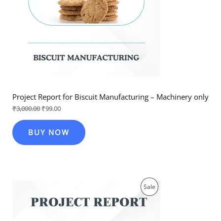
Project Report for Biscuit Manufacturing – Machinery only
₹
3,000.00
₹
99.00
BUY NOW
Original
Current
Product
Sale
price
price
was:
is:
On
₹3,000.00.
₹99.00.
Sale