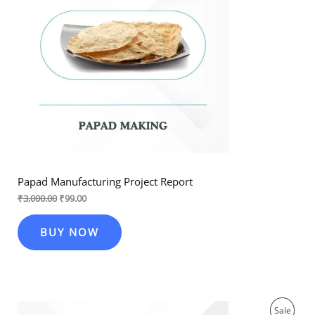
Papad Manufacturing Project Report
₹
3,000.00
₹
99.00
BUY NOW
Original
Current
Produ
Sale