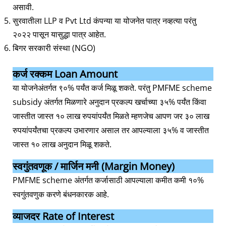
असावी.
सुरवातीला LLP व Pvt Ltd कंपन्या या योजनेत पात्र नव्हत्या परंतु
२०२२ पासून यासुद्धा पात्र आहेत.
बिगर सरकारी संस्था (NGO)
कर्ज रक्कम
Loan Amount
या योजनेअंतर्गत ९०% पर्यंत कर्ज मिळू शकते. परंतु PMFME scheme
subsidy अंतर्गत मिळणारे अनुदान प्रकल्प खर्चाच्या ३५% पर्यंत किंवा
जास्तीत जास्त १० लाख रुपयांपर्यंत मिळते म्हणजेच आपण जर ३० लाख
रुपयांपर्यंतचा प्रकल्प उभारणार असाल तर आपल्याला ३५% व जास्तीत
जास्त १० लाख अनुदान मिळू शकते.
स्वगुंतवणूक / मार्जिन मनी (Margin Money)
PMFME scheme अंतर्गत कर्जासाठी आपल्याला कमीत कमी १०%
स्वगुंतवणुक करणे बंधनकारक आहे.
व्याजदर
Rate of Interest