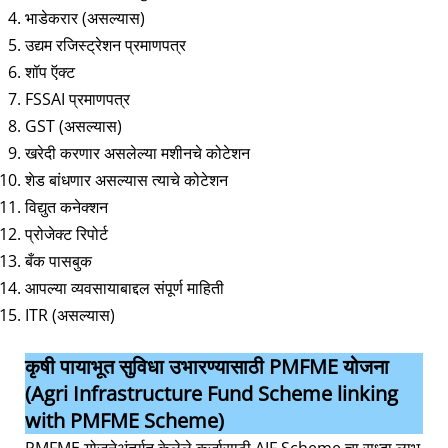
भाडेकरार (असल्यास)
उद्यम रजिस्ट्रेशन प्रमाणपत्र
शॉप ऍक्ट
FSSAI प्रमाणपत्र
GST (असल्यास)
खरेदी करणार असलेल्या मशीनचे कोटेशन
शेड बांधणार असल्यास त्याचे कोटेशन
विद्युत कनेक्शन
प्रोजेक्ट रिपोर्ट
बँक पासबुक
आपल्या व्यवसायाबाद्दल संपूर्ण माहिती
ITR (असल्यास)
कृषी पायाभूत सुविधा उभारण्यासाठी PMFME योजना
(Agri Infrastructure Fund Scheme linking
with PMFME Scheme)