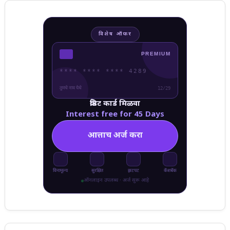
विशेष ऑफर
PREMIUM
**** **** **** 4289
तुमचे नाव येथे
12/29
क्रेडिट कार्ड मिळवा
Interest free for 45 Days
आत्ताच अर्ज करा
विनामूल्य
सुरक्षित
झटपट
कॅशबॅक
ऑनलाइन उपलब्ध · अर्ज सुरू आहे