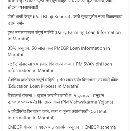
Rooftop Solar System पूर्ण माहिती – घरासाठी, दुकानासाठी, आणि
छोट्या व्यवसायासाठी
पोळी भाजी केंद्र (Poli Bhaji Kendra) : कमी गुंतवणुकीत नफा मिळवण्याचा
उत्तम पर्याय
दुग्ध व्यवसायाबद्दल संपूर्ण माहिती (Dairy Farming Loan Information
in Marathi)
35% अनुदान, 50 लाख कर्ज PMEGP Loan information in
Marathi
स्ट्रीट व्हेंडर ला ५० हजार विनातारण कर्ज । PM SVANidhi loan
information in Marathi
शैक्षणिक कर्जाबद्दल संपूर्ण माहिती । 40 लाखांपर्यंत विनातारण सरकारी बँकेत
(Education Loan Process in Marathi)
विश्वकर्मा योजना । कुशल कारागिरांसाठी रु. १५,०००/- अनुदान ।
२,००,०००/- पर्यंत विनातारण कर्ज (PM Vishwakarma Yojana)
५ कोटींपर्यंत विनातारण कर्ज, नव्या व जुन्या उद्योगांसाठी (CGTMSE
information in Marathi)
CMEGP योजना । १७.५० लाखापर्यंत अनुदान । CMEGP scheme