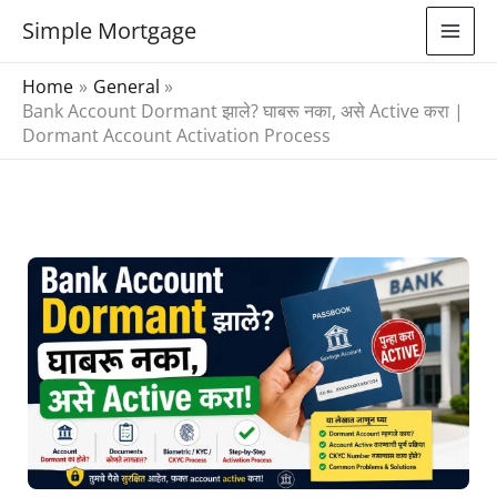
Skip
Simple Mortgage
to
content
Home
General
Bank Account Dormant झाले? घाबरू नका, असे Active करा |
Dormant Account Activation Process