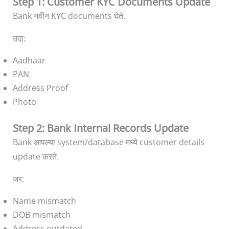
Step 1: Customer KYC Documents Update
Bank नवीन KYC documents घेते.
उदा:
Aadhaar
PAN
Address Proof
Photo
Step 2: Bank Internal Records Update
Bank आपल्या system/database मध्ये customer details
update करते.
जर:
Name mismatch
DOB mismatch
Address outdated