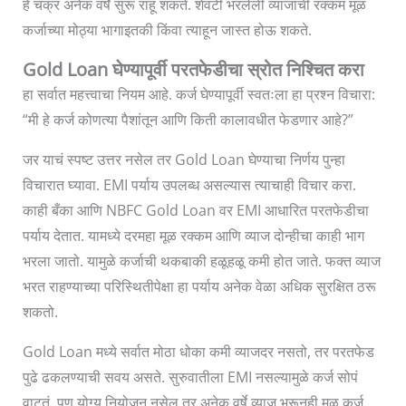
हे चक्र अनेक वर्षे सुरू राहू शकते. शेवटी भरलेली व्याजाची रक्कम मूळ
कर्जाच्या मोठ्या भागाइतकी किंवा त्याहून जास्त होऊ शकते.
Gold Loan घेण्यापूर्वी परतफेडीचा स्रोत निश्चित करा
हा सर्वात महत्त्वाचा नियम आहे. कर्ज घेण्यापूर्वी स्वतःला हा प्रश्न विचारा:
“मी हे कर्ज कोणत्या पैशांतून आणि किती कालावधीत फेडणार आहे?”
जर याचं स्पष्ट उत्तर नसेल तर Gold Loan घेण्याचा निर्णय पुन्हा
विचारात घ्यावा. EMI पर्याय उपलब्ध असल्यास त्याचाही विचार करा.
काही बँका आणि NBFC Gold Loan वर EMI आधारित परतफेडीचा
पर्याय देतात. यामध्ये दरमहा मूळ रक्कम आणि व्याज दोन्हीचा काही भाग
भरला जातो. यामुळे कर्जाची थकबाकी हळूहळू कमी होत जाते. फक्त व्याज
भरत राहण्याच्या परिस्थितीपेक्षा हा पर्याय अनेक वेळा अधिक सुरक्षित ठरू
शकतो.
Gold Loan मध्ये सर्वात मोठा धोका कमी व्याजदर नसतो, तर परतफेड
पुढे ढकलण्याची सवय असते. सुरुवातीला EMI नसल्यामुळे कर्ज सोपं
वाटतं, पण योग्य नियोजन नसेल तर अनेक वर्षे व्याज भरूनही मूळ कर्ज