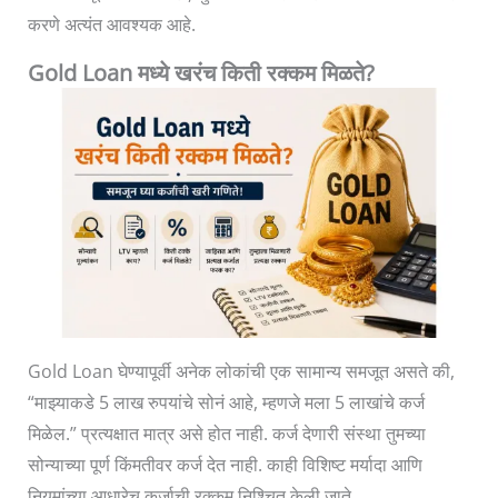
करणे अत्यंत आवश्यक आहे.
Gold Loan मध्ये खरंच किती रक्कम मिळते?
Gold Loan घेण्यापूर्वी अनेक लोकांची एक सामान्य समजूत असते की,
“माझ्याकडे 5 लाख रुपयांचे सोनं आहे, म्हणजे मला 5 लाखांचे कर्ज
मिळेल.” प्रत्यक्षात मात्र असे होत नाही. कर्ज देणारी संस्था तुमच्या
सोन्याच्या पूर्ण किंमतीवर कर्ज देत नाही. काही विशिष्ट मर्यादा आणि
नियमांच्या आधारेच कर्जाची रक्कम निश्चित केली जाते.