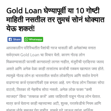
Gold Loan घेण्यापूर्वी या 10 गोष्टी
माहिती नसतील तर तुमचं सोनं धोक्यात
येऊ शकतं!
Whatsapp
Share
आपत्कालीन परिस्थितीत पैशांची गरज भासली की अनेकांच्या मनात
सर्वप्रथम Gold Loan चा विचार येतो. कारण गोल्ड लोन
मिळवण्यासाठी फारशी कागदपत्रे लागत नाहीत, मंजुरीची प्रक्रिया जलद
असते आणि अनेक वेळा काही तासांतच कर्जाची रक्कम खात्यात जमा होते.
त्यामुळे गोल्ड लोन हा भारतातील सर्वात लोकप्रिय आणि सर्वात वेगाने
वाढणाऱ्या कर्ज प्रकारांपैकी एक बनला आहे. पण गोल्ड लोन जितका सोपा
वाटतो, तितका तो नेहमीच सोपा नसतो. अनेक लोक फक्त “कमी
व्याजदर” किंवा “तत्काळ कर्ज” अशा जाहिराती पाहून गोल्ड लोन घेतात.
मात्र कर्ज घेताना काही महत्त्वाच्या अटी, शुल्क, परतफेडीचे नियम आणि
संभाव्य धोके समजून घेत नाहीत. यामुळे पुढे जाऊन त्यांना आर्थिक