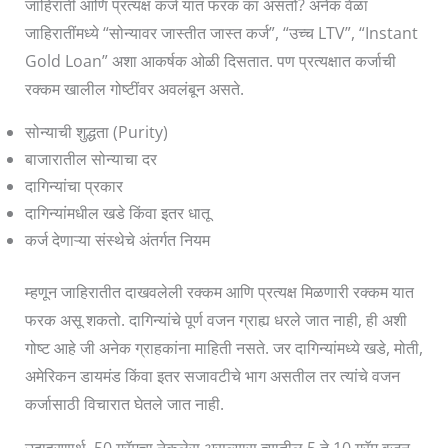
जाहिराती आणि प्रत्यक्ष कर्ज यात फरक का असतो? अनेक वेळा
जाहिरातींमध्ये “सोन्यावर जास्तीत जास्त कर्ज”, “उच्च LTV”, “Instant
Gold Loan” अशा आकर्षक ओळी दिसतात. पण प्रत्यक्षात कर्जाची
रक्कम खालील गोष्टींवर अवलंबून असते.
सोन्याची शुद्धता (Purity)
बाजारातील सोन्याचा दर
दागिन्यांचा प्रकार
दागिन्यांमधील खडे किंवा इतर धातू
कर्ज देणाऱ्या संस्थेचे अंतर्गत नियम
म्हणून जाहिरातीत दाखवलेली रक्कम आणि प्रत्यक्ष मिळणारी रक्कम यात
फरक असू शकतो. दागिन्यांचे पूर्ण वजन ग्राह्य धरले जात नाही, ही अशी
गोष्ट आहे जी अनेक ग्राहकांना माहिती नसते. जर दागिन्यांमध्ये खडे, मोती,
अमेरिकन डायमंड किंवा इतर सजावटीचे भाग असतील तर त्यांचे वजन
कर्जासाठी विचारात घेतले जात नाही.
उदाहरणार्थ, 50 ग्रॅमचा नेकलेस असल्यास त्यातील 5 ते 10 ग्रॅम वजन