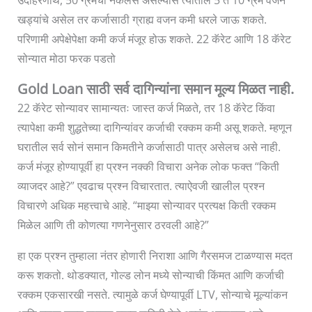
खड्यांचे असेल तर कर्जासाठी ग्राह्य वजन कमी धरले जाऊ शकते.
परिणामी अपेक्षेपेक्षा कमी कर्ज मंजूर होऊ शकते. 22 कॅरेट आणि 18 कॅरेट
सोन्यात मोठा फरक पडतो
Gold Loan साठी सर्व दागिन्यांना समान मूल्य मिळत नाही.
22 कॅरेट सोन्यावर सामान्यतः जास्त कर्ज मिळते, तर 18 कॅरेट किंवा
त्यापेक्षा कमी शुद्धतेच्या दागिन्यांवर कर्जाची रक्कम कमी असू शकते. म्हणून
घरातील सर्व सोनं समान किमतीने कर्जासाठी पात्र असेलच असे नाही.
कर्ज मंजूर होण्यापूर्वी हा प्रश्न नक्की विचारा अनेक लोक फक्त “किती
व्याजदर आहे?” एवढाच प्रश्न विचारतात. त्याऐवजी खालील प्रश्न
विचारणे अधिक महत्त्वाचे आहे. “माझ्या सोन्यावर प्रत्यक्ष किती रक्कम
मिळेल आणि ती कोणत्या गणनेनुसार ठरवली आहे?”
हा एक प्रश्न तुम्हाला नंतर होणारी निराशा आणि गैरसमज टाळण्यास मदत
करू शकतो. थोडक्यात, गोल्ड लोन मध्ये सोन्याची किंमत आणि कर्जाची
रक्कम एकसारखी नसते. त्यामुळे कर्ज घेण्यापूर्वी LTV, सोन्याचे मूल्यांकन