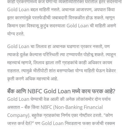
काही प्रकरणांमध्ये कर्ज घेणाऱ्या व्यक्तीव्यतिरिक्त घरातील इतर सदस्यांना
Gold Loan बद्दल माहिती नसते. अचानक आजारपण, अपघात किंवा
इतर कारणांमुळे परतफेडीची जबाबदारी विस्कळीत होऊ शकते. म्हणून
किमान एका विश्वासू कुटुंब सदस्याला Gold Loan ची माहिती असणे
योग्य ठरते.
Gold Loan चा लिलाव हा अचानक घडणारा प्रकार नसतो, पण
त्याकडे दुर्लक्ष केल्यास परिस्थिती त्या टप्प्यापर्यंत पोहोचू शकते. त्याहून
महत्त्वाचं म्हणजे, लिलाव झाला तरी ग्राहकांचे काही अधिकार कायम
राहतात. त्यामुळे भीतीपोटी शांत बसण्यापेक्षा योग्य माहिती घेऊन वेळेवर
कृती करणे अधिक महत्त्वाचे आहे.
बँक आणि NBFC Gold Loan मध्ये काय फरक आहे?
Gold Loan घेण्याची वेळ आली की अनेक लोकांसमोर दोन पर्याय
असतात – बँक किंवा NBFC (Non-Banking Financial
Company). बहुतेक ग्राहकांचा निर्णय एका गोष्टीवर ठरतो. “कोण
जास्त कर्ज देतं?” पण Gold Loan निवडताना फक्त कर्जाची रक्कम