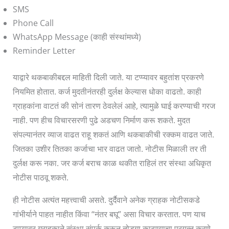
SMS
Phone Call
WhatsApp Message (काही संस्थांमध्ये)
Reminder Letter
याद्वारे थकबाकीबद्दल माहिती दिली जाते. या टप्प्यावर बहुतांश प्रकरणे
नियमित होतात. कर्ज मुदतीनंतरही दुर्लक्ष केल्यास धोका वाढतो. काही
ग्राहकांना वाटतं की सोनं तारण ठेवलेलं आहे, त्यामुळे घाई करण्याची गरज
नाही. पण हीच विचारसरणी पुढे अडचण निर्माण करू शकते. मुदत
संपल्यानंतर व्याज वाढत राहू शकतं आणि थकबाकीची रक्कम वाढत जाते.
जितका उशीर तितका कर्जाचा भार वाढत जातो. नोटीस मिळाली तर ती
दुर्लक्ष करू नका. जर कर्ज बराच काळ थकीत राहिलं तर संस्था अधिकृत
नोटीस पाठवू शकते.
ही नोटीस अत्यंत महत्त्वाची असते. दुर्दैवाने अनेक ग्राहक नोटीसकडे
गांभीर्याने पाहत नाहीत किंवा “नंतर बघू” असा विचार करतात. पण याच
टप्प्यावर ग्राहकाने संस्था संपर्क करून तोडगा काढण्याचा प्रयत्न करणे