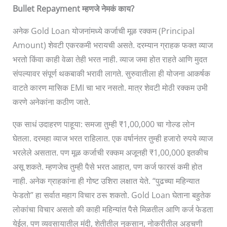
Bullet Repayment म्हणजे नेमकं काय?
अनेक Gold Loan योजनांमध्ये कर्जाची मूळ रक्कम (Principal
Amount) शेवटी एकरकमी भरायची असते. दरम्यान ग्राहक फक्त व्याज
भरतो किंवा काही वेळा तेही भरत नाही. व्याज जमा होत राहते आणि मुदत
संपल्यावर संपूर्ण थकबाकी भरावी लागते. सुरुवातीला ही योजना आकर्षक
वाटते कारण मासिक EMI चा भार नसतो. मात्र शेवटी मोठी रक्कम उभी
करणे अनेकांना कठीण जाते.
एक साधं उदाहरण पाहूया: समजा तुम्ही ₹1,00,000 चा गोल्ड लोन
घेतला. दरमहा व्याज भरत राहिलात. एक वर्षानंतर तुम्ही हजारो रुपये व्याज
भरलेले असतात. पण मूळ कर्जाची रक्कम अजूनही ₹1,00,000 इतकीच
असू शकते. म्हणजेच तुम्ही पैसे भरत आहात, पण कर्ज फारसं कमी होत
नाही. अनेक ग्राहकांना ही गोष्ट उशिरा लक्षात येते. “पुढच्या महिन्यात
फेडतो” हा सर्वात महाग विचार ठरू शकतो. Gold Loan घेताना बहुतेक
लोकांचा विचार असतो की काही महिन्यांत पैसे मिळतील आणि कर्ज फेडता
येईल. पण व्यवसायातील मंदी, शेतीतील नुकसान, नोकरीतील अडचणी