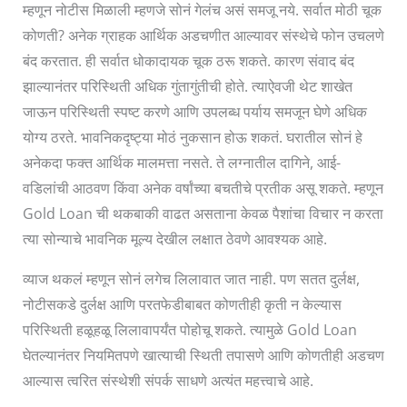
म्हणून नोटीस मिळाली म्हणजे सोनं गेलंच असं समजू नये. सर्वात मोठी चूक
कोणती? अनेक ग्राहक आर्थिक अडचणीत आल्यावर संस्थेचे फोन उचलणे
बंद करतात. ही सर्वात धोकादायक चूक ठरू शकते. कारण संवाद बंद
झाल्यानंतर परिस्थिती अधिक गुंतागुंतीची होते. त्याऐवजी थेट शाखेत
जाऊन परिस्थिती स्पष्ट करणे आणि उपलब्ध पर्याय समजून घेणे अधिक
योग्य ठरते. भावनिकदृष्ट्या मोठं नुकसान होऊ शकतं. घरातील सोनं हे
अनेकदा फक्त आर्थिक मालमत्ता नसते. ते लग्नातील दागिने, आई-
वडिलांची आठवण किंवा अनेक वर्षांच्या बचतीचे प्रतीक असू शकते. म्हणून
Gold Loan ची थकबाकी वाढत असताना केवळ पैशांचा विचार न करता
त्या सोन्याचे भावनिक मूल्य देखील लक्षात ठेवणे आवश्यक आहे.
व्याज थकलं म्हणून सोनं लगेच लिलावात जात नाही. पण सतत दुर्लक्ष,
नोटीसकडे दुर्लक्ष आणि परतफेडीबाबत कोणतीही कृती न केल्यास
परिस्थिती हळूहळू लिलावापर्यंत पोहोचू शकते. त्यामुळे Gold Loan
घेतल्यानंतर नियमितपणे खात्याची स्थिती तपासणे आणि कोणतीही अडचण
आल्यास त्वरित संस्थेशी संपर्क साधणे अत्यंत महत्त्वाचे आहे.