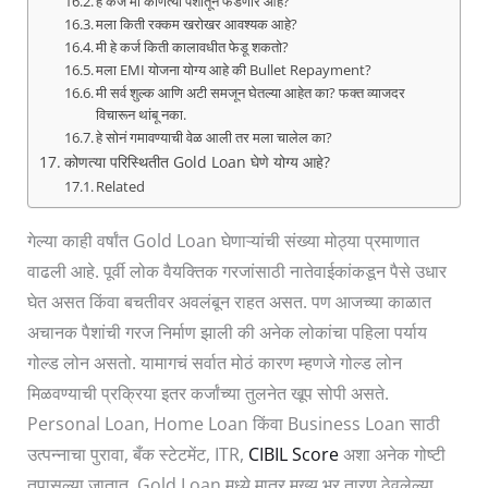
हे कर्ज मी कोणत्या पैशांतून फेडणार आहे?
मला किती रक्कम खरोखर आवश्यक आहे?
मी हे कर्ज किती कालावधीत फेडू शकतो?
मला EMI योजना योग्य आहे की Bullet Repayment?
मी सर्व शुल्क आणि अटी समजून घेतल्या आहेत का? फक्त व्याजदर
विचारून थांबू नका.
हे सोनं गमावण्याची वेळ आली तर मला चालेल का?
कोणत्या परिस्थितीत Gold Loan घेणे योग्य आहे?
Related
गेल्या काही वर्षांत Gold Loan घेणाऱ्यांची संख्या मोठ्या प्रमाणात
वाढली आहे. पूर्वी लोक वैयक्तिक गरजांसाठी नातेवाईकांकडून पैसे उधार
घेत असत किंवा बचतीवर अवलंबून राहत असत. पण आजच्या काळात
अचानक पैशांची गरज निर्माण झाली की अनेक लोकांचा पहिला पर्याय
गोल्ड लोन असतो. यामागचं सर्वात मोठं कारण म्हणजे गोल्ड लोन
मिळवण्याची प्रक्रिया इतर कर्जांच्या तुलनेत खूप सोपी असते.
Personal Loan, Home Loan किंवा Business Loan साठी
उत्पन्नाचा पुरावा, बँक स्टेटमेंट, ITR,
CIBIL Score
अशा अनेक गोष्टी
तपासल्या जातात. Gold Loan मध्ये मात्र मुख्य भर तारण ठेवलेल्या