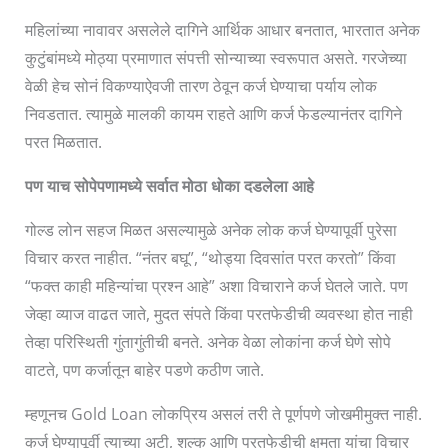
महिलांच्या नावावर असलेले दागिने आर्थिक आधार बनतात, भारतात अनेक
कुटुंबांमध्ये मोठ्या प्रमाणात संपत्ती सोन्याच्या स्वरूपात असते. गरजेच्या
वेळी हेच सोनं विकण्याऐवजी तारण ठेवून कर्ज घेण्याचा पर्याय लोक
निवडतात. त्यामुळे मालकी कायम राहते आणि कर्ज फेडल्यानंतर दागिने
परत मिळतात.
पण याच सोपेपणामध्ये सर्वात मोठा धोका दडलेला आहे
गोल्ड लोन सहज मिळत असल्यामुळे अनेक लोक कर्ज घेण्यापूर्वी पुरेसा
विचार करत नाहीत. “नंतर बघू”, “थोड्या दिवसांत परत करतो” किंवा
“फक्त काही महिन्यांचा प्रश्न आहे” अशा विचाराने कर्ज घेतले जाते. पण
जेव्हा व्याज वाढत जाते, मुदत संपते किंवा परतफेडीची व्यवस्था होत नाही
तेव्हा परिस्थिती गुंतागुंतीची बनते. अनेक वेळा लोकांना कर्ज घेणे सोपे
वाटते, पण कर्जातून बाहेर पडणे कठीण जाते.
म्हणूनच Gold Loan लोकप्रिय असलं तरी ते पूर्णपणे जोखमीमुक्त नाही.
कर्ज घेण्यापूर्वी त्याच्या अटी, शुल्क आणि परतफेडीची क्षमता यांचा विचार