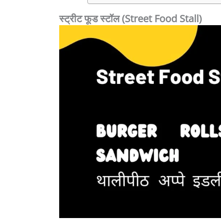
स्ट्रीट फूड स्टॉल (Street Food Stall)