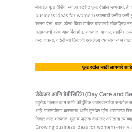
मोबाईल फूड वेंडिंग, ज्याला स्ट्रीट फूड देखील म्हणतात,
business ideas for women) ज्यासाठी कमीत कमी गुंतव
करता येतो. चाट, डोसा किंवा मोमोज यांसारखे लोकप्रिय स्ट्
ग्राहकांची बरेच आकर्षित होऊ शकतात. बाजार, महाविद्यालये
करू शकता, वर्दळीच्या ठिकाणी असलेला व्यवसाय नफा वाढ
फूड स्टॉल साठी लागणारे साहि
डेकेअर आणि बेबीसिटिंग (Day Care and Ba
बहुतेक पालक काम आणि कौटुंबिक जबाबदाऱ्यांचा समतोल साधत
आहे. पालनपोषण करणाऱ्या आणि मुलांवर प्रेम असणाऱ्या स्त्रि
विचार करू शकतात. मुलांचे पालक कामावर असताना त्यांच्यास
Growing business ideas for women) व्यवसाय उपक्रम