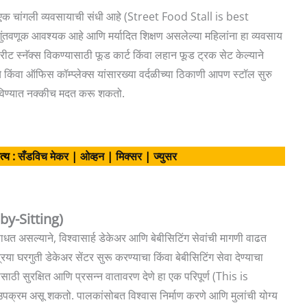
 ही एक चांगली व्यवसायाची संधी आहे (Street Food Stall is best
णूक आवश्यक आहे आणि मर्यादित शिक्षण असलेल्या महिलांना हा व्यवसाय
रीट स्नॅक्स विकण्यासाठी फूड कार्ट किंवा लहान फूड ट्रक सेट केल्याने
 किंवा ऑफिस कॉम्प्लेक्स यांसारख्या वर्दळीच्या ठिकाणी आपण स्टॉल सुरु
विण्यात नक्कीच मदत करू शकतो.
त्य :
सँडविच मेकर
|
ओव्हन
|
मिक्सर
|
ज्युसर
by-Sitting)
 असल्याने, विश्वासार्ह डेकेअर आणि बेबीसिटिंग सेवांची मागणी वाढत
या घरगुती डेकेअर सेंटर सुरू करण्याचा किंवा बेबीसिटिंग सेवा देण्याचा
ाठी सुरक्षित आणि प्रसन्न वातावरण देणे हा एक परिपूर्ण (This is
 असू शकतो. पालकांसोबत विश्वास निर्माण करणे आणि मुलांची योग्य