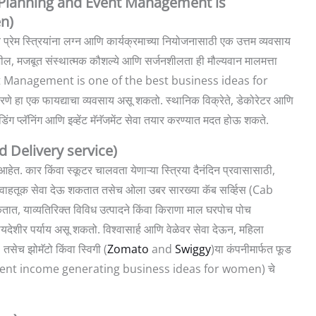
Wedding Planning and Event Management is
n)
 प्रेम स्त्रियांना लग्न आणि कार्यक्रमाच्या नियोजनासाठी एक उत्तम व्यवसाय
ील, मजबूत संस्थात्मक कौशल्ये आणि सर्जनशीलता ही मौल्यवान मालमत्ता
ोजन (Event Management is one of the best business ideas for
हा एक फायद्याचा व्यवसाय असू शकतो. स्थानिक विक्रेते, डेकोरेटर आणि
ेडिंग प्लॅनिंग आणि इव्हेंट मॅनॅजमेंट सेवा तयार करण्यात मदत होऊ शकते.
and Delivery service)
. कार किंवा स्कूटर चालवता येणाऱ्या स्त्रिया दैनंदिन प्रवासासाठी,
न वाहतूक सेवा देऊ शकतात तसेच ओला उबर सारख्या कॅब सर्व्हिस (Cab
त, याव्यतिरिक्त विविध उत्पादने किंवा किराणा माल घरपोच पोच
देशीर पर्याय असू शकतो. विश्वासार्ह आणि वेळेवर सेवा देऊन, महिला
 तसेच झोमॅटो किंवा स्विगी (
Zomato
and
Swiggy
)या कंपनीमार्फत फूड
enient income generating business ideas for women) चे