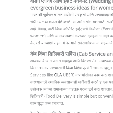
वेडिंग प्लॅनिंग आणि इव्हेंट मॅनॅजमेंट (
evergreen business ideas for wome
भारताची पूर्वापार चालत आलेली संस्कृती आणि उत्सवांबद्दलचे
संधी उपलब्ध करून देते करते. या उद्योगातील यशासाठी तपश
आहे. विवाह, पार्टी किंवा कॉर्पोरेट इव्हेंट्सचे निय
women) आणि अंमलबजावणी करण्यात ग्राहकांना मदत करणे 
केटरर्स यांच्याशी सहकार्य केल्याने सर्वसमावेशक कार्यक्रम व
कॅब किंवा डिलिव्हरी सर्विस (Cab Service 
आजच्या वेगवान जगात वाहतूक आणि वितरण सेवा आवश्यक आहेत
विमानतळावर जाण्यासाठी किंवा विशेष प्रसंगी चालक म्हणू
Services like
OLA
UBER) कंपन्यांसोबत काम करू शकता
करण्यासाठी स्थानिक व्यवसायांशी भागीदारी करणे हा एक फाय
उद्योजक त्यांच्या समाजाच्या वाहतूक गरजा पूर्ण करू शकतात.
डिलिव्हरी (Food Delivery is simple but conv
काम सुद्धा करू शकतात.