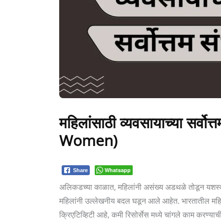
महिलांसाठी व्यवसायाच्या सर्व
Women)
Whatsapp
Share
अलिकडच्या काळात, महिलांनी असंख्य अडथळे तोडून यशस्वी उ
महिलांनी उल्लेखनीय बदल घडून आले आहेत. भारतातील महिलांम
क्रिएटिव्हिटी आहे, कमी रिसोर्सेस मध्ये चांगले काम करण्याची क