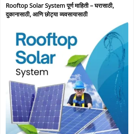
Rooftop
Rooftop Solar System पूर्ण माहिती – घरासाठी,
Solar
दुकानासाठी, आणि छोट्या व्यवसायासाठी
System
पूर्ण
माहिती
–
घरासाठी,
दुकानासाठी,
आणि
छोट्या
व्यवसायासाठी