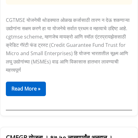
in
Marathi)
CGTMSE योजनेची थोडक्यात ओळख कर्जासाठी तारण न देऊ शकणाऱ्या
उद्योगांना सक्षम करणे हा या योजनेचे सर्वात प्रथम व महत्वाचे उद्दिष्ट आहे.
cgtmse scheme, म्हणजेच मायक्रो आणि स्मॉल एंटरप्रायझेससाठी
क्रेडिट गॅरंटी फंड ट्रस्ट (Credit Guarantee Fund Trust for
Micro and Small Enterprises) हि योजना भारतातील सूक्ष्म आणि
लघु उद्योगांच्या (MSMEs) वाढ आणि विकासास हातभार लावण्याची
महत्त्वपूर्ण
Read More »
CMEGP
CMEGP योजना । १७.५० लाखापर्यंत अनुदान ।