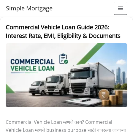
Skip
Simple Mortgage
to
content
Commercial
Commercial Vehicle Loan Guide 2026:
Vehicle
Interest Rate, EMI, Eligibility & Documents
Loan
Guide
2026:
Interest
Rate,
EMI,
Eligibility
&
Documents
Commercial Vehicle Loan म्हणजे काय? Commercial
Vehicle Loan म्हणजे business purpose साठी वापरल्या जाणाऱ्या