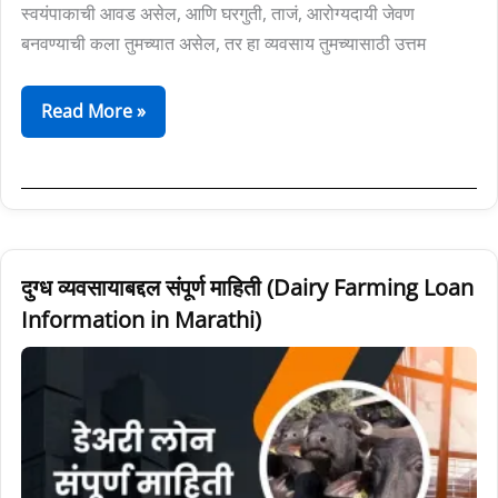
स्वयंपाकाची आवड असेल, आणि घरगुती, ताजं, आरोग्यदायी जेवण
बनवण्याची कला तुमच्यात असेल, तर हा व्यवसाय तुमच्यासाठी उत्तम
Read More »
दुग्ध
दुग्ध व्यवसायाबद्दल संपूर्ण माहिती (Dairy Farming Loan
व्यवसायाबद्दल
Information in Marathi)
संपूर्ण
माहिती
(Dairy
Farming
Loan
Information