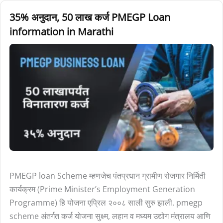
35%
35% अनुदान, 50 लाख कर्ज PMEGP Loan
अनुदान,
information in Marathi
50
लाख
कर्ज
PMEGP
Loan
information
in
Marathi
PMEGP loan Scheme म्हणजेच पंतप्रधान ग्रामीण रोजगार निर्मिती
कार्यक्रम (Prime Minister’s Employment Generation
Programme) हि योजना एप्रिल २००८ साली सुरु झाली. pmegp
scheme अंतर्गत कर्ज योजना सुक्ष्म, लहान व मध्यम उद्योग मंत्रालय आणि