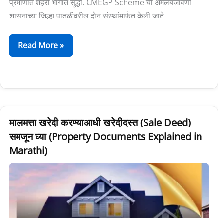
प्रमाणात शहरी भागात सुद्धा. CMEGP Scheme ची अंमलबजावणी
शासनाच्या जिल्हा पातळीवरील दोन संस्थांमार्फत केली जाते
Read More »
मालमत्ता
मालमत्ता खरेदी करण्याआधी खरेदीदस्त (Sale Deed)
खरेदी
समजून घ्या (Property Documents Explained in
करण्याआधी
Marathi)
खरेदीदस्त
(Sale
Deed)
समजून
घ्या