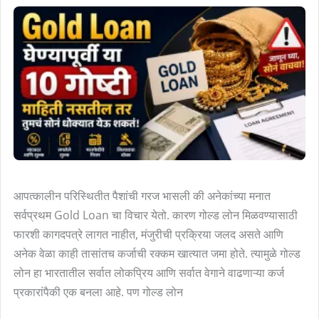
घेण्यापूर्वी
या
10
गोष्टी
माहिती
नसतील
तर
तुमचं
सोनं
धोक्यात
आपत्कालीन परिस्थितीत पैशांची गरज भासली की अनेकांच्या मनात
येऊ
सर्वप्रथम Gold Loan चा विचार येतो. कारण गोल्ड लोन मिळवण्यासाठी
शकतं!
फारशी कागदपत्रे लागत नाहीत, मंजुरीची प्रक्रिया जलद असते आणि
अनेक वेळा काही तासांतच कर्जाची रक्कम खात्यात जमा होते. त्यामुळे गोल्ड
लोन हा भारतातील सर्वात लोकप्रिय आणि सर्वात वेगाने वाढणाऱ्या कर्ज
प्रकारांपैकी एक बनला आहे. पण गोल्ड लोन