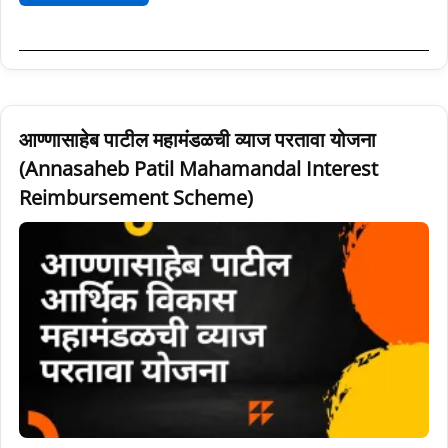
आण्णासाहेब
आण्णासाहेब पाटील महामंडळची व्याज परतावा योजना
पाटील
(Annasaheb Patil Mahamandal Interest
महामंडळची
Reimbursement Scheme)
व्याज
परतावा
योजना
(Annasaheb
Patil
Mahamandal
Interest
Reimbursement
Scheme)