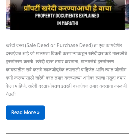
(Property
Documents
Explained
in
Marathi)
खरेदी दस्त (Sale Deed or Purchase Deed) हा एक कायदेशीर
दस्तऐवज आहे जो मालमत्ता विक्री करणाऱ्याकडून खरेदीदाराकडे मालकीचे
हस्तांतरण करतो. खरेदी दस्त तयार करताना, मालमत्तेचे हस्तांतरण
कायद्यातील सर्व कलमे काळजीपूर्वक तपासली पाहिजेत आणि त्यात जोखीम
कमी करण्यासाठी खरेदी दस्त तयार करण्याच्या अगोदर त्याचा मसुदा तयार
केला पाहिजे. खरेदी दस्तांसोबतच इतरही दस्तऐवज तयार करताना काळजी
घेतली
Read More »