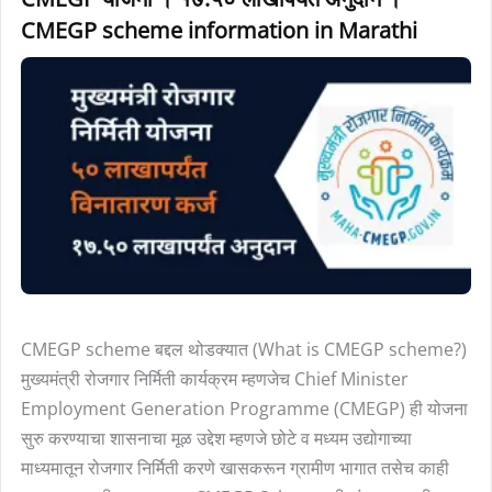
योजना
CMEGP scheme information in Marathi
।
१७.५०
लाखापर्यंत
अनुदान
।
CMEGP
scheme
information
in
Marathi
CMEGP scheme बद्दल थोडक्यात (What is CMEGP scheme?)
मुख्यमंत्री रोजगार निर्मिती कार्यक्रम म्हणजेच Chief Minister
Employment Generation Programme (CMEGP) ही योजना
सुरु करण्याचा शासनाचा मूळ उद्देश म्हणजे छोटे व मध्यम उद्योगाच्या
माध्यमातून रोजगार निर्मिती करणे खासकरून ग्रामीण भागात तसेच काही