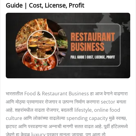
Business
Guide | Cost, License, Profit
कसा
सुरू
करावा?
Full
Guide
|
Cost,
License,
Profit
भारतातील Food & Restaurant Business हा आज वेगाने वाढणारा
आणि मोठ्या प्रमाणावर रोजगार व उत्पन्न निर्माण करणारा sector बनला
आहे. शहरांमधील वाढता रोजगार, बदलती lifestyle, online food
culture आणि लोकांच्या वाढलेल्या spending capacity मुळे स्वच्छ,
झटपट आणि परवडणाऱ्या अन्नाची मागणी सतत वाढत आहे. पूर्वी हॉटेलमध्ये
जेवणे हा केवळ luxury प्रकार मानला जायचा, पण आता तो