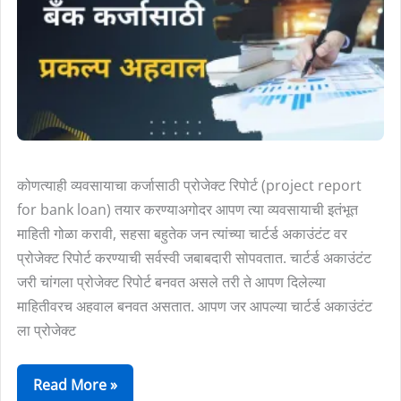
करावा
(Project
Report
for
Bank
Loan
in
कोणत्याही व्यवसायाचा कर्जासाठी प्रोजेक्ट रिपोर्ट (project report
Marathi)
for bank loan) तयार करण्याअगोदर आपण त्या व्यवसायाची इतंभूत
माहिती गोळा करावी, सहसा बहुतेक जन त्यांच्या चार्टर्ड अकाउंटंट वर
प्रोजेक्ट रिपोर्ट करण्याची सर्वस्वी जबाबदारी सोपवतात. चार्टर्ड अकाउंटंट
जरी चांगला प्रोजेक्ट रिपोर्ट बनवत असले तरी ते आपण दिलेल्या
माहितीवरच अहवाल बनवत असतात. आपण जर आपल्या चार्टर्ड अकाउंटंट
ला प्रोजेक्ट
Read More »