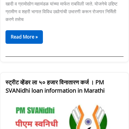
खादी व ग्रामोद्योग महामंडळ यांच्या मार्फत राबविली जाते. योजनेचे उद्दिष्ट
ग्रामीण व शहरी भागात विविध उद्योगांची उभारणी करून रोजगार निर्मिती
करणे तसेच
Read More »
स्ट्रीट
स्ट्रीट व्हेंडर ला ५० हजार विनातारण कर्ज । PM
व्हेंडर
SVANidhi loan information in Marathi
ला
५०
हजार
विनातारण
कर्ज