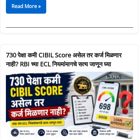
Read More »
730
730 पेक्षा कमी CIBIL Score असेल तर कर्ज मिळणार
पेक्षा
नाही? RBI च्या ECL नियमांमागचे सत्य जाणून घ्या
कमी
CIBIL
Score
असेल
तर
कर्ज
मिळणार
नाही?
RBI