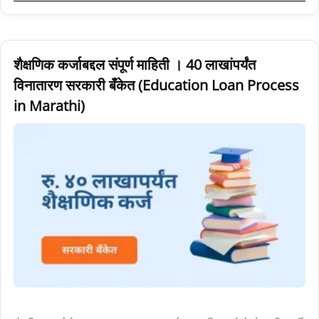
शैक्षणिक
शैक्षणिक कर्जाबद्दल संपूर्ण माहिती । 40 लाखांपर्यंत
कर्जाबद्दल
विनातारण सरकारी बँकेत (Education Loan Process
संपूर्ण
in Marathi)
माहिती
।
40
लाखांपर्यंत
विनातारण
सरकारी
बँकेत
(Education
Loan
Process
in