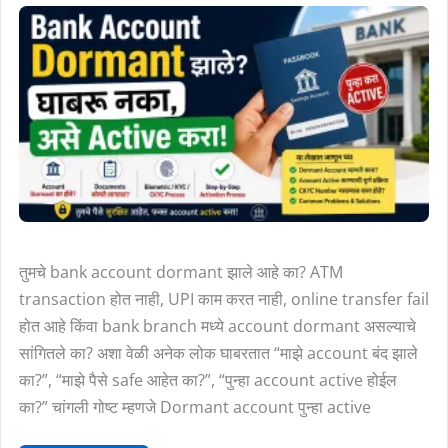
झाले?
घाबरू
नका,
असे
Active
करा
|
Dormant
Account
Activation
Process
तुमचे bank account dormant झाले आहे का? ATM
transaction होत नाही, UPI काम करत नाही, online transfer fail
होत आहे किंवा bank branch मध्ये account dormant असल्याचे
सांगितले का? अशा वेळी अनेक लोक घाबरतात “माझे account बंद झाले
का?”, “माझे पैसे safe आहेत का?”, “पुन्हा account active होईल
का?” चांगली गोष्ट म्हणजे Dormant account पुन्हा active