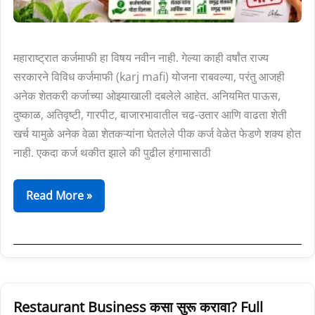
मिळणार
₹2
लाख
महाराष्ट्रात कर्जमाफी हा विषय नवीन नाही. गेल्या काही वर्षांत राज्य
कर्जमाफी?
सरकारने विविध कर्जमाफी (karj mafi) योजना राबवल्या, परंतु आजही
संपूर्ण
अनेक शेतकरी कर्जाच्या ओझ्याखाली दबलेले आहेत. अनियमित पाऊस,
माहिती
दुष्काळ, अतिवृष्टी, गारपीट, बाजारभावातील चढ-उतार आणि वाढता शेती
खर्च यामुळे अनेक वेळा शेतकऱ्यांना घेतलेले पीक कर्ज वेळेत फेडणे शक्य होत
नाही. एकदा कर्ज थकीत झाले की पुढील हंगामासाठी
Read More »
Restaurant
Restaurant Business कसा सुरू करावा? Full