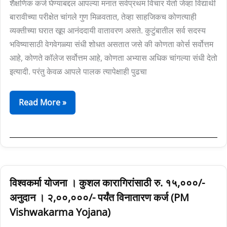
शैक्षणिक कर्ज घेण्याबद्दल आपल्या मनात सर्वप्रथम विचार येतो जेव्हा विद्यार्थी
Marathi)
बारावीच्या परीक्षेत चांगले गुण मिळवतात, तेव्हा साहजिकच कोणत्याही
व्यक्तीच्या घरात खूप आनंददायी वातावरण असते. कुटुंबातील सर्व सदस्य
भविष्यासाठी वेगवेगळ्या संधी शोधत असतात जसे की कोणता कोर्स सर्वोत्तम
आहे, कोणते कॉलेज सर्वोत्तम आहे, कोणता अभ्यास अधिक चांगल्या संधी देतो
इत्यादी. परंतु केवळ आपले पालक त्यापेक्षाही पुढचा
Read More »
विश्वकर्मा
विश्वकर्मा योजना । कुशल कारागिरांसाठी रु. १५,०००/-
योजना
अनुदान । २,००,०००/- पर्यंत विनातारण कर्ज (PM
।
Vishwakarma Yojana)
कुशल