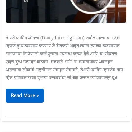
in
Marathi)
डेअरी फार्मिंग लोनचा (Dairy farming loan) सर्वात महत्त्वाचा उद्देश
म्हणजे दुग्ध व्यवसाय करणारे जे शेतकरी आहेत त्यांना त्यांच्या व्यवसायात
लागणाऱ्या निधीसाठी कर्ज पुरवठा उपलब्ध करून देणे आणि या सोबतच
एकूण दुग्ध उत्पादन वाढवणे. शेतकरी आणि या व्यवसायावर अवलंबून
असणाऱ्या लोकांचे राहणीमान उंचावून उंचावणे. डेअरी फार्मिंग म्हणजेच गाय
म्हैस यांच्यासारख्या दुभत्या जनावरांचा सांभाळ करून त्यांच्यापासून दूध
Read More »