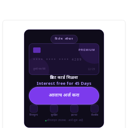
विशेष ऑफर
PREMIUM
**** **** **** 4289
तुमचे नाव येथे
12/29
क्रेडिट कार्ड मिळवा
Interest free for 45 Days
आत्ताच अर्ज करा
विनामूल्य
सुरक्षित
झटपट
कॅशबॅक
ऑनलाइन उपलब्ध · अर्ज सुरू आहे