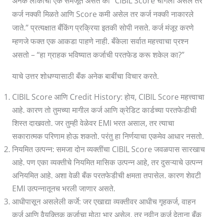
अनेक लोकांची एक समजूत असते की “CIBIL Score चांगला असेल तर
कर्ज नक्की मिळते आणि Score कमी असेल तर कर्ज नक्की नाकारले
जाते.” प्रत्यक्षात बँकिंग प्रक्रिया इतकी सोपी नसते. कर्ज मंजूर करणे
म्हणजे फक्त एक आकडा पाहणे नाही. बँकेला सर्वात महत्त्वाचा प्रश्न
असतो – “हा ग्राहक भविष्यात कर्जाची परतफेड करू शकेल का?”
याचे उत्तर शोधण्यासाठी बँक अनेक बाबींचा विचार करते.
CIBIL Score आणि Credit History: होय, CIBIL Score महत्त्वाचा
आहे. कारण तो तुमच्या मागील कर्ज आणि क्रेडिट कार्डच्या परतफेडीची
शिस्त दाखवतो. जर तुम्ही वेळेवर EMI भरत असाल, तर त्याचा
सकारात्मक परिणाम होऊ शकतो. परंतु हा निर्णयाचा एकमेव आधार नसतो.
नियमित उत्पन्न: समजा दोन व्यक्तींचा CIBIL Score जवळपास सारखाच
आहे. पण एका व्यक्तीचे नियमित मासिक उत्पन्न आहे, तर दुसऱ्याचे उत्पन्न
अनियमित आहे. अशा वेळी बँक परतफेडीची क्षमता तपासेल. कारण शेवटी
EMI उत्पन्नातूनच भरली जाणार असते.
आधीपासून असलेली कर्जे: जर एखाद्या व्यक्तीवर आधीच गृहकर्ज, वाहन
कर्ज आणि वैयक्तिक कर्जाचा मोठा भार असेल, तर नवीन कर्ज देताना बँक