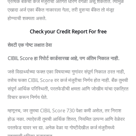
प्रत्येक बँकेची कर्ज मंजुरीची अंतर्गत धोरणे वेगळी असू शकतात. त्यामुळे
एखादा अर्ज एका बँकेत नाकारला गेला, तरी दुसऱ्या बँकेत तो मंजूर
होण्याची शक्यता असते.
Check your Credit Report For free
शेवटी एक गोष्ट लक्षात ठेवा
CIBIL Score हा रिपोर्ट कार्डसारखा आहे, पण अंतिम निकाल नाही.
जसे विद्यार्थ्याच्या फक्त एका विषयाच्या गुणांवर संपूर्ण निकाल ठरत नाही,
तसेच फक्त CIBIL Score वर कर्ज मंजुरीचा निर्णय होत नाही. बँक तुमची
संपूर्ण आर्थिक परिस्थिती, परतफेडीची क्षमता आणि जोखीम यांचा एकत्रित
विचार करून निर्णय घेते.
म्हणूनच, जर तुमचा CIBIL Score 730 पेक्षा कमी असेल, तर निराश
होऊ नका. त्याऐवजी तुमची आर्थिक शिस्त, नियमित उत्पन्न आणि वेळेवर
परतफेड यावर भर द्या. अनेक वेळा या गोष्टीदेखील कर्ज मंजुरीमध्ये