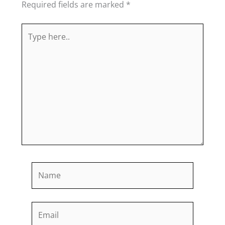
Required fields are marked
*
Type
here..
Name
Email