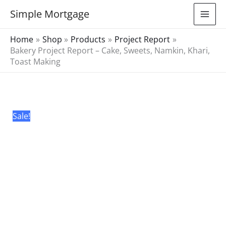
Skip
Simple Mortgage
to
content
Home
Shop
Products
Project Report
Bakery Project Report – Cake, Sweets, Namkin, Khari,
Toast Making
Bakery
Original
Current
Project
price
price
Report
was:
is:
Sale!
-
₹3,000.00.
₹99.00.
Cake,
Sweets,
Namkin,
Khari,
Toast
Making
quantity