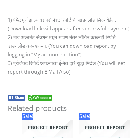
1) पेमेंट पूर्ण झाल्यावर प्रोजेक्ट रिपोर्ट ची डाउनलोड लिंक येईल.
(Download link will appear after successful payment)
2) माय अकाउंट सेक्शन मधून आपण नंतर लॉगिन करूनही रिपोर्ट
डाउनलोड करू शकता. (You can download report by
logging in “My account section”)
3) प्रोजेक्ट रिपोर्ट आपल्याला ई-मेल द्वारे सुद्धा मिळेल (You will get
report through E Mail Also)
Whatsapp
Share
Related products
Original
Current
Original
Current
Sale!
Sale!
price
price
price
price
was:
is:
was:
is:
₹3,000.00.
₹99.00.
₹3,000.00.
₹99.00.