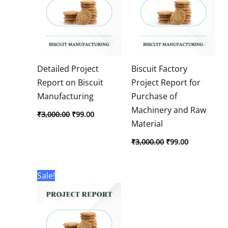
Detailed Project
Biscuit Factory
Report on Biscuit
Project Report for
Manufacturing
Purchase of
Machinery and Raw
₹
3,000.00
₹
99.00
Material
₹
3,000.00
₹
99.00
Original
Current
Sale!
price
price
was:
is:
₹3,000.00.
₹99.00.