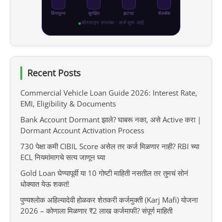
विनामूल्य
सुरक्षित
झटपट
कॅशबॅक
ऑनलाइन उपलब्ध · अर्ज सुरू आहे
Recent Posts
Commercial Vehicle Loan Guide 2026: Interest Rate,
EMI, Eligibility & Documents
Bank Account Dormant झाले? घाबरू नका, असे Active करा |
Dormant Account Activation Process
730 पेक्षा कमी CIBIL Score असेल तर कर्ज मिळणार नाही? RBI च्या
ECL नियमांमागचे सत्य जाणून घ्या
Gold Loan घेण्यापूर्वी या 10 गोष्टी माहिती नसतील तर तुमचं सोनं
धोक्यात येऊ शकतं!
पुण्यश्लोक अहिल्यादेवी होळकर शेतकरी कर्जमुक्ती (Karj Mafi) योजना
2026 – कोणाला मिळणार ₹2 लाख कर्जमाफी? संपूर्ण माहिती