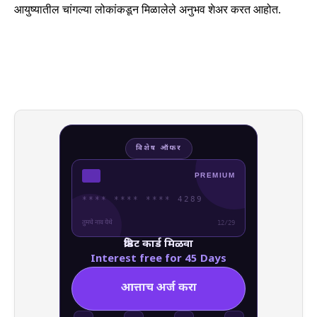
आयुष्यातील चांगल्या लोकांकडून मिळालेले अनुभव शेअर करत आहोत.
विशेष ऑफर
PREMIUM
**** **** **** 4289
तुमचे नाव येथे
12/29
क्रेडिट कार्ड मिळवा
Interest free for 45 Days
आत्ताच अर्ज करा