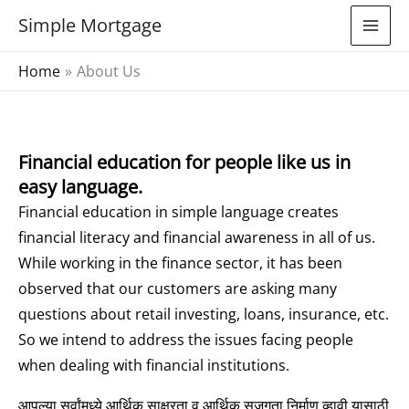
Skip
Simple Mortgage
to
content
Home
About Us
Financial education for people like us in
easy language.
Financial education in simple language creates
financial literacy and financial awareness in all of us.
While working in the finance sector, it has been
observed that our customers are asking many
questions about retail investing, loans, insurance, etc.
So we intend to address the issues facing people
when dealing with financial institutions.
आपल्या सर्वांमध्ये आर्थिक साक्षरता व आर्थिक सजगता निर्माण व्हावी यासाठी