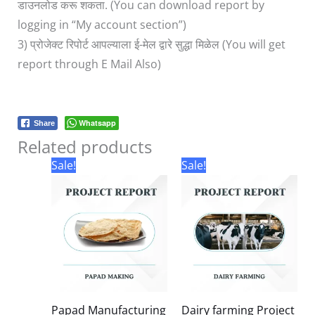
डाउनलोड करू शकता. (You can download report by
logging in “My account section”)
3) प्रोजेक्ट रिपोर्ट आपल्याला ई-मेल द्वारे सुद्धा मिळेल (You will get
report through E Mail Also)
Whatsapp
Share
Related products
Original
Current
Original
Current
Sale!
Sale!
price
price
price
price
was:
is:
was:
is:
₹3,000.00.
₹99.00.
₹3,000.00.
₹99.00.
Papad Manufacturing
Dairy farming Project