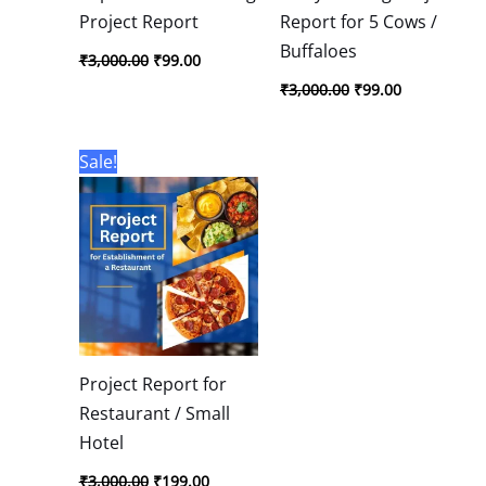
Project Report
Report for 5 Cows /
Buffaloes
₹
3,000.00
₹
99.00
₹
3,000.00
₹
99.00
Original
Current
Sale!
price
price
was:
is:
₹3,000.00.
₹199.00.
Project Report for
Restaurant / Small
Hotel
₹
3,000.00
₹
199.00