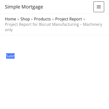
Skip
Simple Mortgage
to
content
Home
Shop
Products
Project Report
Project Report for Biscuit Manufacturing – Machinery
only
Project
Original
Current
Report
price
price
for
was:
is:
Sale!
Biscuit
₹3,000.00.
₹99.00.
Manufacturing
-
Machinery
only
quantity